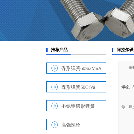
主
碟形弹簧60Si2MnA
1
2
碟形弹簧50CrVa
螺栓
、
3
4
不锈钢碟形弹簧
母、焊
5
6
高强螺栓
7
8