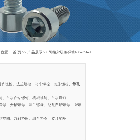
前位置：
首 页
>>
产品展示
>> 阿拉尔碟形弹簧60Si2MnA
活节螺栓、法兰螺栓、马车螺栓、膨胀螺栓、
带孔
钉、自攻自钻螺钉、机械螺钉、自攻螺钉。
螺母、开槽螺母、法兰螺母、尼龙自锁螺母、圆螺
动垫圈、方斜垫圈、组合垫圈、波形垫圈。